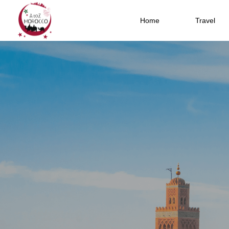
Home
Travel
モロッコ旅行
モロッコ文化
モロッコ旅行の旅費の相場は？ツア
モロッコ旅行の旅費の相場は？ツア
モロッコの世界遺産9ヶ所の一覧と地
【モロッコの民族衣装】情緒溢れる
モロッコの世界遺産9ヶ所の一覧と地
アラビア語初心者の独学勉強法！効
モロッコ名物料理を堪能！食いしん
ラマダン中のモロッコ旅行について
プランナーが教える賢い旅のススメ
プランナーが教える賢い旅のススメ
図を公開！必見の美しい街や城塞
国の旅をより楽しむ秘訣とは
図を公開！必見の美しい街や城塞
的に基礎から身につけよう
さんのためのグルメ完全ガイド
観光する際の注意点とは？｜2021年
版
2022.01.08
2022.01.08
2020.04.13
2021.11.23
2020.04.13
2020.06.19
2024.07.10
2020.08.03