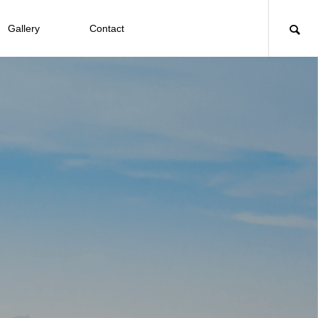
Gallery
Contact
モロッコ観光スポット
アラビア語
モロッコの通貨やレートは？損しない
ラマダン中のモロッコ旅行について！
映画の世界！世界遺産・アイトベンハ
モロッコのベルベル人について！アラ
アラビア語を勉強する前に知っておき
【モロッコ料理】ハリッサは万能調味
知ると面白い！イスラム建築・美術の
両替方法やクレジットカード事情！
観光する際の注意点とは？｜2021年
ッドゥへ！アクセスや観光情報
ブ人との違いや名前の由来とは？
たいこと｜初めのステップも公開
料！スパイシー好きにはたまらない魅
世界！美しいタイルや模様の特徴
版
力｜レシピ付
2021.11.04
2020.08.03
2020.01.25
2020.01.14
2020.04.24
2021.12.04
2020.04.01