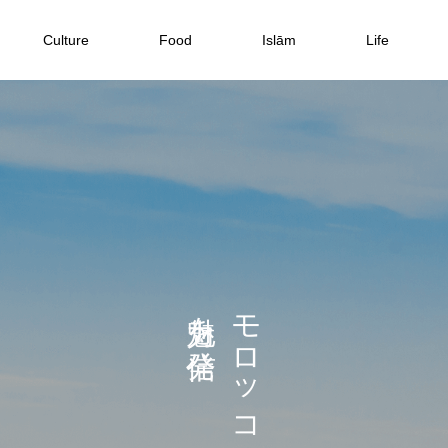
Culture
Food
Islām
Life
モロッコ料理・スパイス料理
モロッコ基本情報
イスラム教・宗教
モロッコ歴史
魅力を発信
モロッコの
ー
ー
異
率
坊
！
モロッコの屋台料理を堪能するマラケ
モロッコの通貨やレートは？損しない
ヨーロッパの雰囲気漂う「エッサウィ
すべて手作業？！モロッコのモザイク
自宅で独学可能！Udemyのアラビア
【モロッコのパン】バットボット（B
ハラールフードショップは日本人でも
シューフナ広場の迷い方
両替方法やクレジットカード事情！
ラ」の観光情報！行き方も解説
タイル「ゼリージュ」について
語オンライン講座が良かった話
atbout）の作り方
楽しめる！｜通販サイトもOPEN
2021.12.30
2021.11.04
2020.02.19
2020.03.13
2020.05.09
2022.04.03
2020.06.02