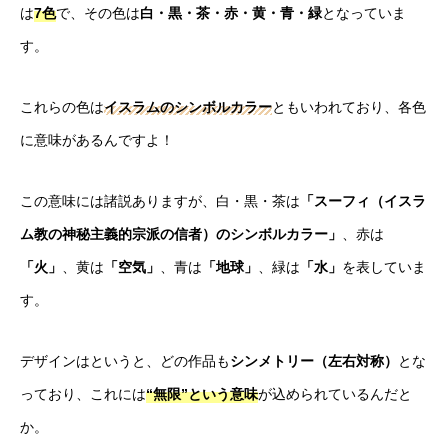
は
7色
で、その色は
白・黒・茶・赤・黄・青・緑
となっていま
す。
これらの色は
イスラムのシンボルカラー
ともいわれており、各色
に意味があるんですよ！
この意味には諸説ありますが、白・黒・茶は
「スーフィ（イスラ
ム教の神秘主義的宗派の信者）のシンボルカラー」
、赤は
「火」
、黄は
「空気」
、青は
「地球」
、緑は
「水」
を表していま
す。
デザインはというと、どの作品も
シンメトリー（左右対称）
とな
っており、これには
“無限”という意味
が込められているんだと
か。