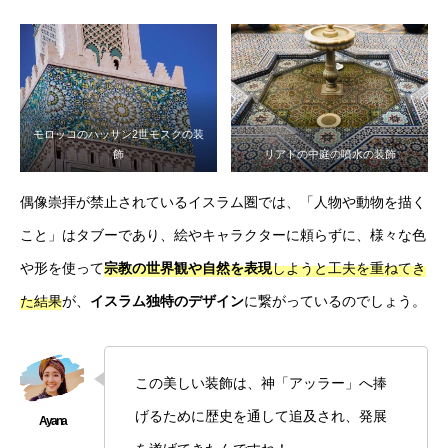
モロッコのハッサン2世モスクの装
飾
リアドの中庭の噴水の装飾
偶像崇拝が禁止されているイスラム圏では、「人物や動物を描く
こと」はタブーであり、絵やキャラクターに頼らずに、様々な色
や形を使って
宗教の世界観や自然を表現
しようと工夫を重ねてき
た結果
が、
イスラム独特のデザイン
に繋がっているのでしょう。
この美しい装飾は、神「アッラー」へ捧
げるために歴史を通して追及され、発展