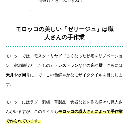
を遂げてきたんですね！
モロッコの美しい「ゼリージュ」は職
人さんの手作業
モロッコでは、
モスク・リヤド
（古くなった邸宅をリノベーショ
ンし宿泊施設としたもの）・
レストラン
などの
床
や
壁
、さらには
天井
や
水周り
にまで、この色鮮やかなモザイクタイルを目にしま
す。
モロッコにはラグ・刺繍・革製品・食器などを作る様々な職人さ
んがいますが、このタイルも
モロッコの職人さんによって手作業
で作られています。