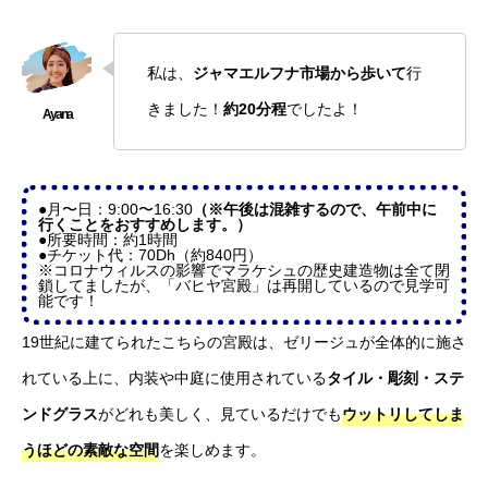
私は、
ジャマエルフナ市場から歩いて
行
きました！
約20分程
でしたよ！
●月〜日：9:00〜16:30
（※午後は混雑するので、午前中に
行くことをおすすめします。）
●所要時間：約1時間
●チケット代：70Dh（約840円）
※コロナウィルスの影響でマラケシュの歴史建造物は全て閉
鎖してましたが、「バヒヤ宮殿」は再開しているので見学可
能です！
19世紀に建てられたこちらの宮殿は、ゼリージュが全体的に施さ
れている上に、内装や中庭に使用されている
タイル・彫刻・ステ
ンドグラス
がどれも美しく、見ているだけでも
ウットリしてしま
うほどの素敵な空間
を楽しめます。