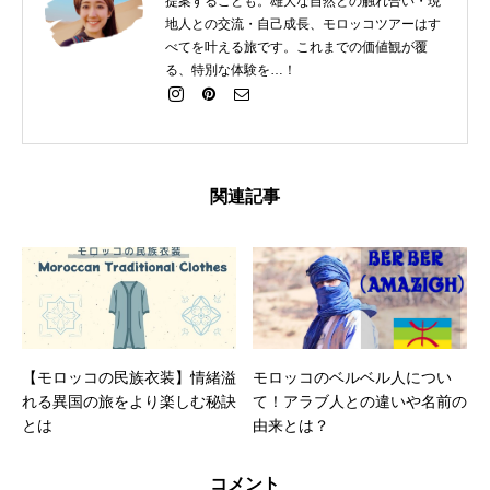
提案することも。雄大な自然との触れ合い・現
地人との交流・自己成長、モロッコツアーはす
べてを叶える旅です。これまでの価値観が覆
る、特別な体験を…！
関連記事
【モロッコの民族衣装】情緒溢
モロッコのベルベル人につい
れる異国の旅をより楽しむ秘訣
て！アラブ人との違いや名前の
とは
由来とは？
コメント