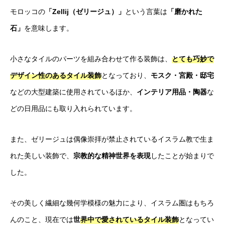
モロッコの
「Zellij（ゼリージュ）」
という言葉は
「磨かれた
石」
を意味します。
小さなタイルのパーツを組み合わせて作る装飾は、
とても巧妙で
デザイン性のあるタイル装飾
となっており、
モスク・宮殿・邸宅
などの大型建築に使用されているほか、
インテリア用品・陶器
な
どの日用品にも取り入れられています。
また、ゼリージュは偶像崇拝が禁止されているイスラム教で生ま
れた美しい装飾で、
宗教的な精神世界を表現
したことが始まりで
した。
その美しく繊細な幾何学模様の魅力により、イスラム圏はもちろ
んのこと、現在では
世
界中で愛されているタイル装飾
となってい