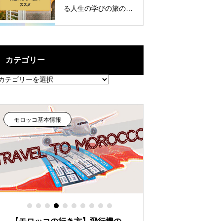
る人生の学びの旅のス
スメ
カテゴリー
カ
テ
ゴ
リ
ー
モロッコ基本情報
イスラム教・宗教