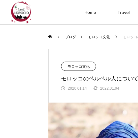
Home
Travel
モロッコ旅行
モロッコ文化
ブログ
モロッコ文化
モロッコ
モロッコ文化
モロッコのベルベル人につい
2020.01.14
2022.01.04
モロッコ旅行の旅費の相場は？ツア
モロッコ旅行の旅費の相場は？ツア
モロッコの世界遺産9ヶ所の一覧と地
【モロッコの民族衣装】情緒溢れる
モロッコの世界遺産9ヶ所の一覧と地
アラビア語初心者の独学勉強法！効
モロッコ名物料理を堪能！食いしん
ラマダン中のモロッコ旅行について
プランナーが教える賢い旅のススメ
プランナーが教える賢い旅のススメ
図を公開！必見の美しい街や城塞
国の旅をより楽しむ秘訣とは
図を公開！必見の美しい街や城塞
的に基礎から身につけよう
さんのためのグルメ完全ガイド
観光する際の注意点とは？｜2021年
版
2022.01.08
2022.01.08
2020.04.13
2021.11.23
2020.04.13
2020.06.19
2024.07.10
2020.08.03