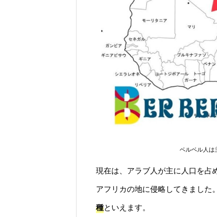
好きで生きるヒント！『女は好
モロッコ旅行の
きなことを仕事にする』まとめ
ツアープランナ
と感想
旅のススメ
ベルベル人は
現在は、アラブ人が主に人口を占
アフリカの地に侵略してきました
種
といえます。