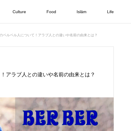
Culture
Food
Islām
Life
モロッコ料理・スパイス料理
モロッコ基本情報
イスラム教・宗教
モロッコ歴史
のベルベル人について！アラブ人との違いや名前の由来とは？
て！アラブ人との違いや名前の由来とは？
ー
ー
異
率
坊
！
モロッコの屋台料理を堪能するマラケ
モロッコの通貨やレートは？損しない
ヨーロッパの雰囲気漂う「エッサウィ
すべて手作業？！モロッコのモザイク
自宅で独学可能！Udemyのアラビア
【モロッコのパン】バットボット（B
ハラールフードショップは日本人でも
シューフナ広場の迷い方
両替方法やクレジットカード事情！
ラ」の観光情報！行き方も解説
タイル「ゼリージュ」について
語オンライン講座が良かった話
atbout）の作り方
楽しめる！｜通販サイトもOPEN
2021.12.30
2021.11.04
2020.02.19
2020.03.13
2020.05.09
2022.04.03
2020.06.02