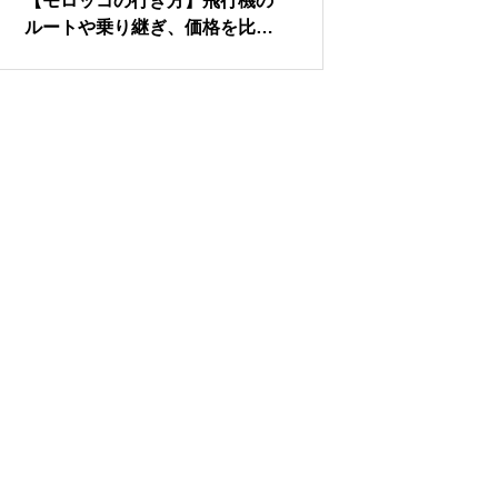
【モロッコの行き方】飛行機の
知ると面白い！イ
ルートや乗り継ぎ、価格を比
美術の世界！美し
較！
様の特徴