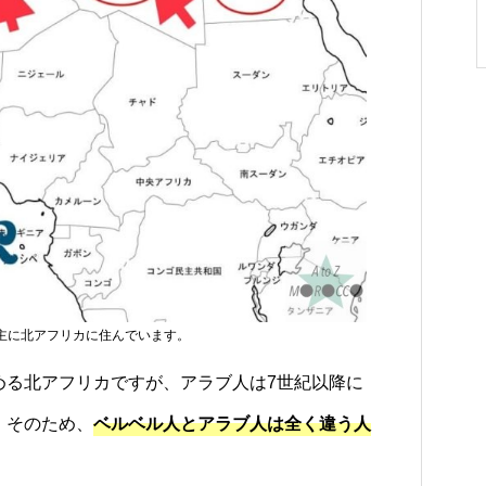
旅費の相場は？
ハラールフードショップは日本
ーが教える賢い
人でも楽しめる！｜通販サイト
もOPEN
主に北アフリカに住んでいます。
める北アフリカですが、アラブ人は7世紀以降に
。そのため、
ベルベル人とアラブ人は全く違う人