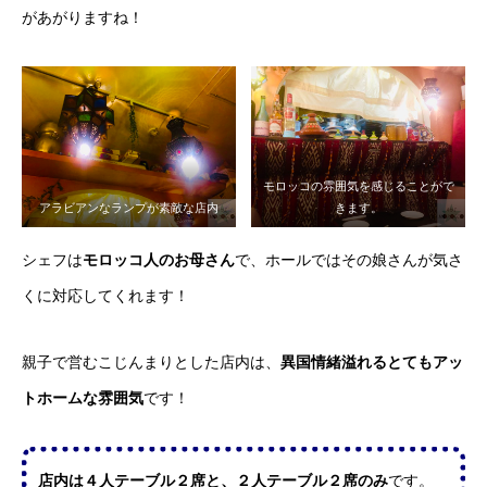
があがりますね！
モロッコの雰囲気を感じることがで
アラビアンなランプが素敵な店内
きます。
シェフは
モロッコ人のお母さん
で、ホールではその娘さんが気さ
くに対応してくれます！
親子で営むこじんまりとした店内は、
異国情緒溢れるとてもアッ
トホームな雰囲気
です！
店内は４人テーブル２席と、２人テーブル２席のみ
です。