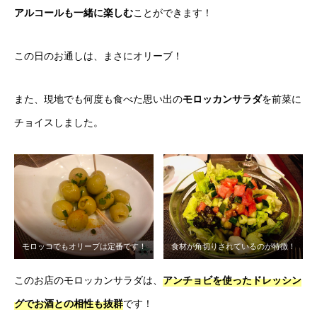
アルコールも一緒に楽しむ
ことができます！
この日のお通しは、まさにオリーブ！
また、現地でも何度も食べた思い出の
モロッカンサラダ
を前菜に
チョイスしました。
モロッコでもオリーブは定番です！
食材が角切りされているのが特徴！
このお店のモロッカンサラダは、
アンチョビを使ったドレッシン
グで
お酒との相性も抜群
です！